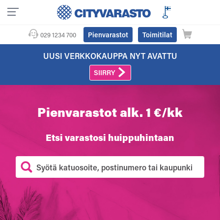
Pienvarastot
Toimitilat
029 1234 700
UUSI VERKKOKAUPPA NYT AVATTU
SIIRRY
Pienvarastot alk. 1 €/kk
Etsi varastosi huippuhintaan