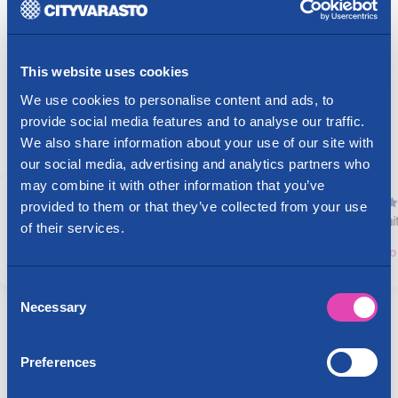
Kokemuksia Cityvarastosta
Kaikki arvostelut
Trustmary
Google
This website uses cookies
We use cookies to personalise content and ads, to
4.4
4749
arvostelut
provide social media features and to analyse our traffic.
We also share information about your use of our site with
our social media, advertising and analytics partners who
may combine it with other information that you’ve
1 day ago
provided to them or that they’ve collected from your use
Hienosti laitettu ja selkeät tallin numerot
-
of their services.
Risto SANTERI
Consent
Page 2 of 60
Necessary
Selection
2 / 60
Preferences