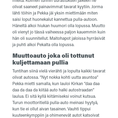
mieltä. Kolmen tunnin uurastuksen jälkeen he
olivat saaneet painavimmat tavarat kyytiin. Jorma
lähti töihin ja Pekka jäi yksin miettimään miten
saisi loput huonekalut kannettua pulla-autoon.
Häneltä alkoi hiukan huumori olla lopussa. Muutto
oli vienyt jo tässä vaiheessa paljon kauemmin kuin
hän oli suunnitellut. Maitohapot jaloissa hyrräsivät
ja puhti alkoi Pekalta olla lopussa.
Muuttoauto joka oli tottunut
kuljettamaan pullia
Tuntihan siinä vielä vierähti ja lopulta kaikki tavarat
olivat autossa. “Nyt nokka kohti uutta asuntoa”
Pekka mietti samalla, kun lauloi Kirkan “daa daa
daa da daa da kiitää auto halki autostraadan”
laulua. Ei sitä kyllä kiitämiseksi voinut kutsua.
Turun moottoritiellä pulla-auto meinasi hyytyä,
kun tie ei ollut aivan tasainen. Vauhti tippui
kuuteenkymppiin ja ohimenevät autot katsoivat