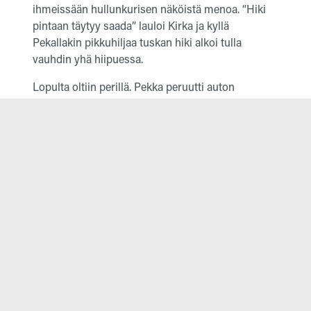
ihmeissään hullunkurisen näköistä menoa. “Hiki
pintaan täytyy saada” lauloi Kirka ja kyllä
Pekallakin pikkuhiljaa tuskan hiki alkoi tulla
vauhdin yhä hiipuessa.
Lopulta oltiin perillä. Pekka peruutti auton
kapeahkoon kohtaan uuden asunnon pääoven
eteen. “Kraks” kuului jostain! Mikä se oli?
Vasen ajopeili oli katkennut. “Voi räkä” Pekka
manasi hakiessaan sisältä roudarinteippiä. Peiliä ei
kuitenkaan teipillä kiinnitetty ja Pekka joutui
luopumaan yrityksestä. Samalla hetkellä pihaan
ajoi naapurin Lada. “Voisitsä siirtää tota sun autoo
kun mä vien tavaraa mun himaan” naapuri pyysi,
ei niin kauhean ystävällisesti.
Pekan mielestä muutto oli
onnistunut