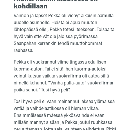
kohdillaan
Vaimon ja lapset Pekka oli vienyt aikaisin aamulla
uudelle asunnolle. Heistä ei apua muuton
lähtöpäässä olisi, Pekka totesi itsekseen. Toisaalta
hyvä vain etteivät ole jaloissa pyörimässä.
Saanpahan kerrankin tehdä muuttohommat
rauhassa.
Pekka oli vuokrannut viime tingassa edullisen
kuorma-auton. Tai ei sitä ihan kuorma-autoksi
voinut kutsua vaikka vuokrafirma oli autoa sillä
nimellä kehunut. “Vanha pulla-auto” vuokrafirman
poika sanoi. “Tosi hyvä peli”.
Tosi hyvä peli ei vaan meinannut jaksaa ylämäissä
vetää ja vaihdelaatikossa oli hieman vikaa.
Ensimmäisessä mäessä ykkösvaihde ei vaan
millään mennyt sisään ja Pekka joutui ruuhkassa
peruuttamaan, jotta saisi vaihteen vaihdettua. Pitkä