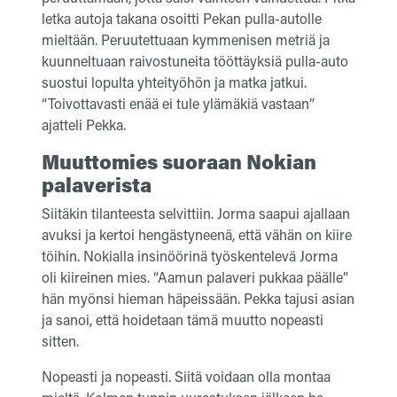
letka autoja takana osoitti Pekan pulla-autolle
mieltään. Peruutettuaan kymmenisen metriä ja
kuunneltuaan raivostuneita tööttäyksiä pulla-auto
suostui lopulta yhteityöhön ja matka jatkui.
“Toivottavasti enää ei tule ylämäkiä vastaan”
ajatteli Pekka.
Muuttomies suoraan Nokian
palaverista
Siitäkin tilanteesta selvittiin. Jorma saapui ajallaan
avuksi ja kertoi hengästyneenä, että vähän on kiire
töihin. Nokialla insinöörinä työskentelevä Jorma
oli kiireinen mies. “Aamun palaveri pukkaa päälle”
hän myönsi hieman häpeissään. Pekka tajusi asian
ja sanoi, että hoidetaan tämä muutto nopeasti
sitten.
Nopeasti ja nopeasti. Siitä voidaan olla montaa