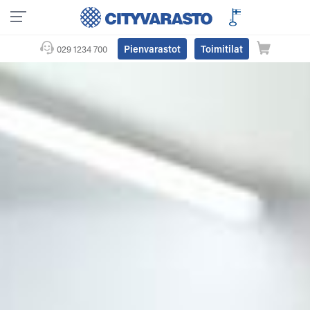
Pienvarastot
Toimitilat
029 1234 700