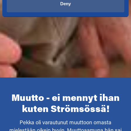
Deny
Muutto - ei mennyt ihan
kuten Strömsössä!
Pekka oli varautunut muuttoon omasta
mielestään oikein hyvin. Muuttoaamuna hän sai