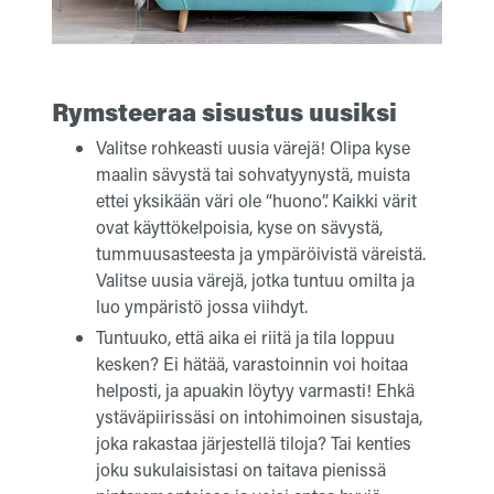
Rymsteeraa s
isustus uusiksi
Valitse rohkeasti uusia värejä! Olipa kyse
maalin sävystä tai sohvatyynystä, muista
ettei yksikään väri ole “huono”. Kaikki värit
ovat käyttökelpoisia, kyse on sävystä,
tummuusasteesta ja ympäröivistä väreistä.
Valitse uusia värejä, jotka tuntuu omilta ja
luo ympäristö jossa viihdyt.
Tuntuuko, että aika ei riitä ja tila loppuu
kesken? Ei hätää, varastoinnin voi hoitaa
helposti, ja apuakin löytyy varmasti! Ehkä
ystäväpiirissäsi on intohimoinen sisustaja,
joka rakastaa järjestellä tiloja? Tai kenties
joku sukulaisistasi on taitava pienissä