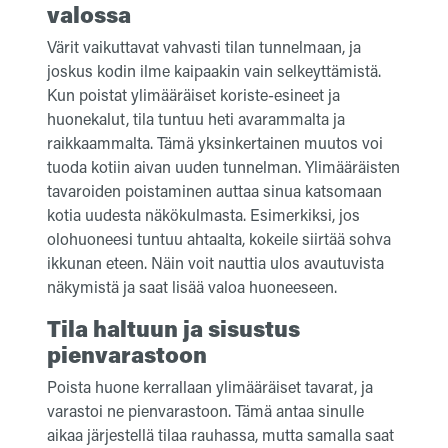
valossa
Värit vaikuttavat vahvasti tilan tunnelmaan, ja
joskus kodin ilme kaipaakin vain selkeyttämistä.
Kun poistat ylimääräiset koriste-esineet ja
huonekalut, tila tuntuu heti avarammalta ja
raikkaammalta. Tämä yksinkertainen muutos voi
tuoda kotiin aivan uuden tunnelman. Ylimääräisten
tavaroiden poistaminen auttaa sinua katsomaan
kotia uudesta näkökulmasta. Esimerkiksi, jos
olohuoneesi tuntuu ahtaalta, kokeile siirtää sohva
ikkunan eteen. Näin voit nauttia ulos avautuvista
näkymistä ja saat lisää valoa huoneeseen.
Tila haltuun ja s
isustus
pienvarastoon
Poista huone kerrallaan ylimääräiset tavarat, ja
varastoi ne pienvarastoon. Tämä antaa sinulle
aikaa järjestellä tilaa rauhassa, mutta samalla saat