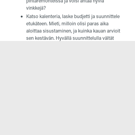
pintaremonteissa ja voisi antaa hyviä
vinkkejä?
Katso kalenteria, laske budjetti ja suunnittele
etukäteen. Mieti, milloin olisi paras aika
aloittaa sisustaminen, ja kuinka kauan arvioit
sen kestävän. Hyvällä suunnittelulla vältät
kiireen ja varmistat, että kaikki sujuu
mukavasti.
Anna itsellesi tilaa inspiroitua! Kun
ylimääräiset tavarat on siirretty pois, saat
tilaa rymsteerata ja uudistaa kotisi rauhassa.
Mieti, mitkä asiat ovat tarpeellisia arjessa ja
mikä tuo sinulle iloa. Muista myös ottaa
rennosti – muutokset syntyvät helpoimmin,
kun annat itsellesi aikaa ja tilaa nauttia
prosessista!