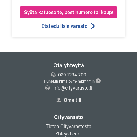
Etsi edullisin varasto
Ota yhteyttä
029 1234 700
Puhelun hinta pvm/mpm/min
info@cityvarasto.fi
Oma tili
Cityvarasto
Tietoa Cityvarastosta
Yhteystiedot