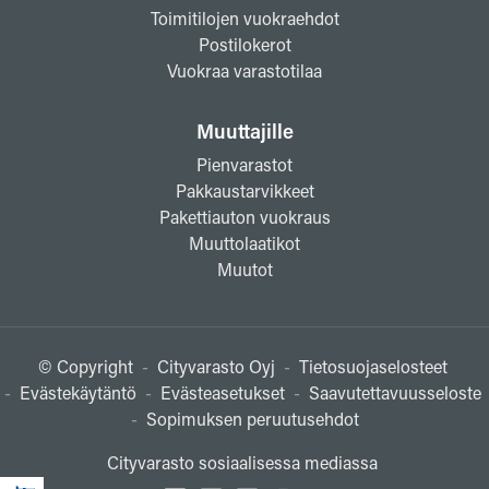
Toimitilojen vuokraehdot
Postilokerot
Vuokraa varastotilaa
Muuttajille
Pienvarastot
Pakkaustarvikkeet
Pakettiauton vuokraus
Muuttolaatikot
Muutot
© Copyright
-
Cityvarasto Oyj
-
Tietosuojaselosteet
-
Evästekäytäntö
-
Evästeasetukset
-
Saavutettavuusseloste
-
Sopimuksen peruutusehdot
Cityvarasto sosiaalisessa mediassa