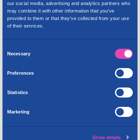
our social media, advertising and analytics partners who
Vuokraa muuttolaatikoita
may combine it with other information that you’ve
provided to them or that they’ve collected from your use
of their services.
Consent
Necessary
Selection
Preferences
Statistics
Reilun hinnoittelun muuttopalvelu
Marketing
Cityvarasto-konserniin kuuluva
Opiskelijamuutot palvelee kaikkia kuluttajia ja
yrityksiä pääkaupunkiseudulla.
Show details