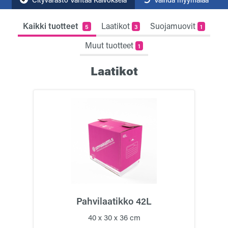
Kaikki tuotteet
Laatikot
Suojamuovit
5
3
1
Muut tuotteet
1
Laatikot
Pahvilaatikko 42L
40 x 30 x 36 cm