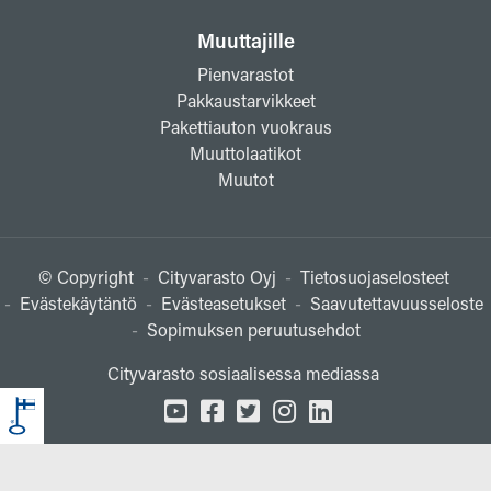
Muuttajille
Pienvarastot
Pakkaustarvikkeet
Pakettiauton vuokraus
Muuttolaatikot
Muutot
© Copyright
-
Cityvarasto Oyj
-
Tietosuojaselosteet
-
Evästekäytäntö
-
Evästeasetukset
-
Saavutettavuusseloste
-
Sopimuksen peruutusehdot
Cityvarasto sosiaalisessa mediassa