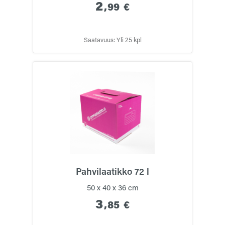
2
,
99
€
Saatavuus: Yli 25 kpl
Pahvilaatikko 72 l
50 x 40 x 36 cm
3
,
85
€