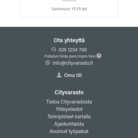
Saatavuus: Yli 25 kpl
Ota yhteyttä
029 1234 700
Puhelun hinta pvm/mpm/min
info@cityvarasto.fi
Oma tili
Cityvarasto
Tietoa Cityvarastosta
Yhteystiedot
Toimipisteet kartalla
Ajankohtaista
Avoimet työpaikat