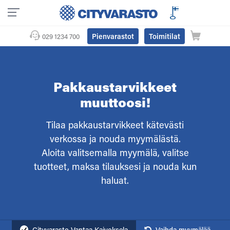
Pienvarastot
Toimitilat
029 1234 700
Pakkaustarvikkeet
muuttoosi!
Tilaa pakkaustarvikkeet kätevästi
verkossa ja nouda myymälästä.
Aloita valitsemalla myymälä, valitse
tuotteet, maksa tilauksesi ja nouda kun
haluat.
Cityvarasto Vantaa Kaivoksela
Vaihda myymälää