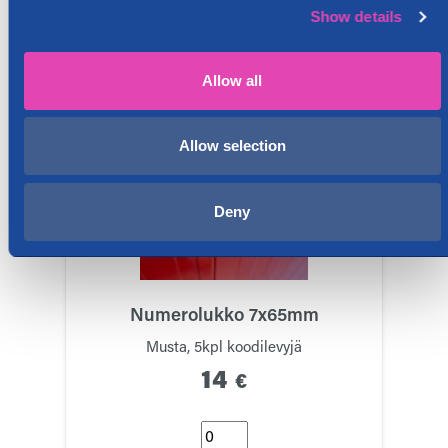
Saatavuus: 25 kpl
Show details
Muut tuotteet
Allow all
Allow selection
Deny
Numerolukko 7x65mm
Musta, 5kpl koodilevyjä
14
€