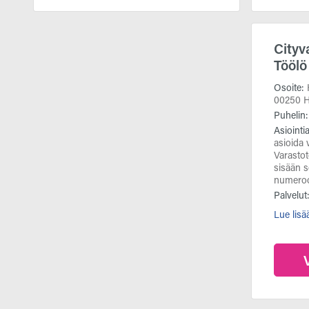
Cityv
Töölö
Osoite:
00250 H
Puhelin
Asiointi
asioida 
Varasto
sisään 
numero
Palvelut
Lue lisä