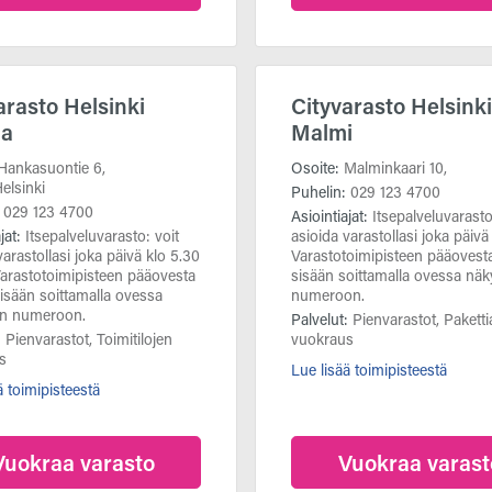
arasto Helsinki
Cityvarasto Helsinki
la
Malmi
Hankasuontie 6,
Osoite:
Malminkaari 10,
elsinki
Puhelin:
029 123 4700
:
029 123 4700
Asiointiajat:
Itsepalveluvarasto
ajat:
Itsepalveluvarasto: voit
asioida varastollasi joka päivä
varastollasi joka päivä klo 5.30
Varastotoimipisteen pääovest
Varastotoimipisteen pääovesta
sisään soittamalla ovessa nä
isään soittamalla ovessa
numeroon.
n numeroon.
Palvelut:
Pienvarastot, Pakett
:
Pienvarastot, Toimitilojen
vuokraus
s
Lue lisää toimipisteestä
ä toimipisteestä
Vuokraa varasto
Vuokraa varast