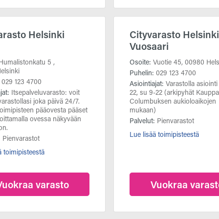
arasto Helsinki
Cityvarasto Helsinki
Vuosaari
Humalistonkatu 5 ,
Osoite:
Vuotie 45,
00980 Hels
elsinki
Puhelin:
029 123 4700
:
029 123 4700
Asiointiajat:
Varastolla asiointi
ajat:
Itsepalveluvarasto: voit
22, su 9-22 (arkipyhät Kaupp
varastollasi joka päivä 24/7.
Columbuksen aukioloaikojen
toimipisteen pääovesta pääset
mukaan)
soittamalla ovessa näkyvään
Palvelut:
Pienvarastot
on.
Lue lisää toimipisteestä
:
Pienvarastot
ä toimipisteestä
Vuokraa varasto
Vuokraa varast