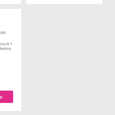
inki
 ma-la 7-
akeskus
o