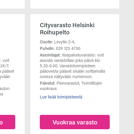
Cityvarasto Helsinki
Roihupelto
Osoite:
Levytie 2-4,
Puhelin:
029 123 4700
Asiointiajat:
Itsepalveluvarasto: voit
: voit
asioida varastollasi joka päivä klo
 24/7.
5.30-0.00. Varastotoimipisteen
a pääset
pääovesta pääset sisään soittamalla
kyvään
ovessa näkyvään numeroon.
Palvelut:
Pienvarastot, Toimitilojen
iauton
vuokraus
us
Lue lisää toimipisteestä
o
Vuokraa varasto