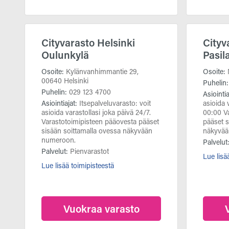
Cityvarasto Helsinki
Cityv
Oulunkylä
Pasil
Osoite:
Kylänvanhimmantie 29,
Osoite:
00640 Helsinki
Puhelin
Puhelin:
029 123 4700
Asiointi
Asiointiajat:
Itsepalveluvarasto: voit
asioida 
asioida varastollasi joka päivä 24/7.
00:00 V
Varastotoimipisteen pääovesta pääset
pääset s
sisään soittamalla ovessa näkyvään
näkyvää
numeroon.
Palvelut
Palvelut:
Pienvarastot
Lue lisä
Lue lisää toimipisteestä
Vuokraa varasto