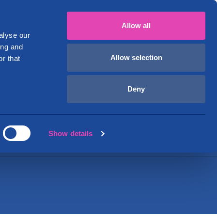
Suomi
English
029 1234 700
Oma tili
Allow all
Toimitilat
Ohjeet ja vinkit
Tietoa meistä
alyse our
ing and
Allow selection
r that
omea!
Deny
 palvelun toimistohotellien -
alvisäilytystilaa, bänditilaa.
Show details