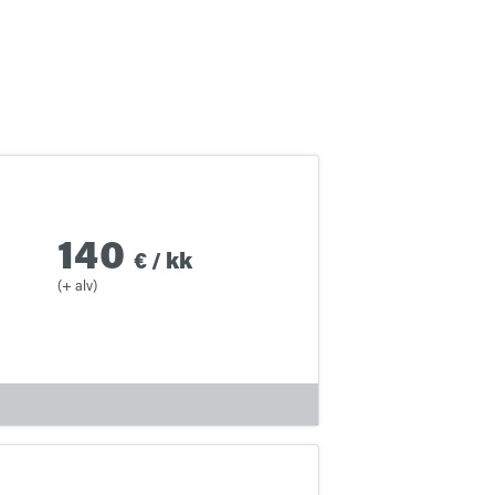
140
€
/
kk
(+ alv)