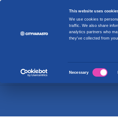
This website uses cookie
Vuo
We use cookies to personal
traffic. We also share info
analytics partners who may
they’ve collected from your
Toim
Vuokraamme toimitiloja monen
Business Centereiden lisäksi 
Consent
Necessary
Selection