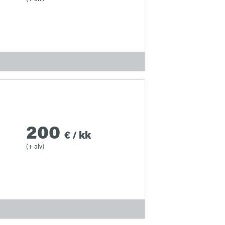
200
€
/
kk
(+ alv)