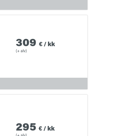
309
€
/
kk
(+ alv)
295
€
/
kk
(+ alv)