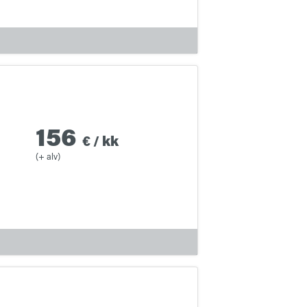
156
€
/
kk
(+ alv)