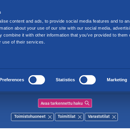
Sijoittajille
s
kraa varastotilaa
Tarjoukset
Toimipisteet
ise content and ads, to provide social media features and to an
rmation about your use of our site with our social media, advertis
 combine it with other information that you’ve provided to them o
 use of their services.
itilaa eri puolilta Su
laisiin käyttötarkoituksiin eri puolelta Suomea. Täyden
löydät meiltä mm toimitilaa, varastotilaa, tuotantotilaa, t
Preferences
Statistics
Marketing
tarkennettu haku
Toimistohuoneet
Toimitilat
Varastotilat