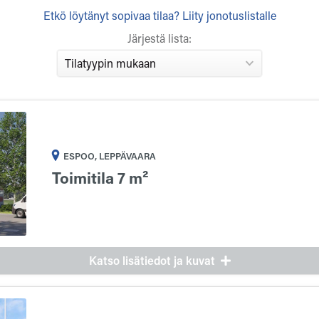
Etkö löytänyt sopivaa tilaa? Liity jonotuslistalle
Järjestä lista:
ESPOO, LEPPÄVAARA
Toimitila 7 m²
Katso lisätiedot ja kuvat