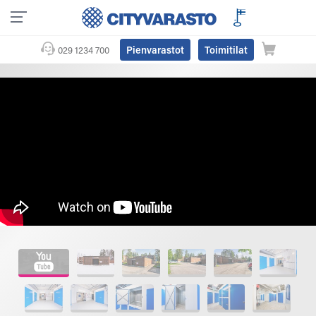
Pienvarastot
Toimitilat
029 1234 700