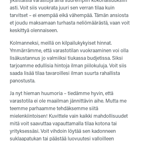
asti. Voit siis vuokrata juuri sen verran tilaa kuin
tarvitset – ei enempää eikä vähempää. Tämän ansiosta
et joudu maksamaan turhasta neliömäärästä, vaan voit
keskittyä olennaiseen.
Kolmanneksi, meillä on kilpailukykyiset hinnat.
Ymmärrämme, että varastotilan vuokraaminen voi olla
lisäkustannus jo valmiiksi tiukassa budjetissa. Siksi
tarjoamme edullisia hintoja ilman piilokuluja. Voit siis
saada lisää tilaa tavaroillesi ilman suurta rahallista
panostusta.
Ja nyt hieman huumoria – tiedämme hyvin, että
varastotila ei ole maailman jännittävin aihe. Mutta me
teemme parhaamme tehdäksemme siitä
mielenkiintoisen! Kuvittele vain kaikki mahdollisuudet
mitä voit saavuttaa vapauttamalla tilaa kotona tai
yrityksessäsi. Voit vihdoin löytää sen kadonneen
suklaapatukan tai päästää luovuutesi valloilleen