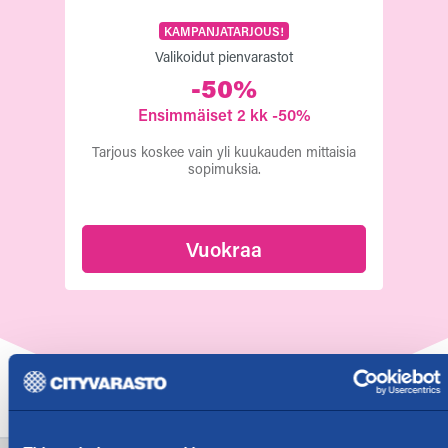
KAMPANJATARJOUS!
Valikoidut pienvarastot
-50%
Ensimmäiset 2 kk -50%
Tarjous koskee vain yli kuukauden mittaisia
sopimuksia.
Vuokraa