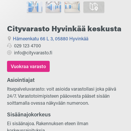
Cityvarasto Hyvinkää keskusta
Hämeenkatu 66 L 3, 05880 Hyvinkää
029 123 4700
info@cityvarasto.fi
Vuokraa varasto
Asiointiajat
Itsepalveluvarasto: voit asioida varastollasi joka päivä
24/7. Varastotoimipisteen pääovesta pääset sisään
soittamalla ovessa näkyvään numeroon.
Sisäänajokorkeus
Ei sisäänajoa. Rakennuksen eteen ilman
korkeusrajoituksia.