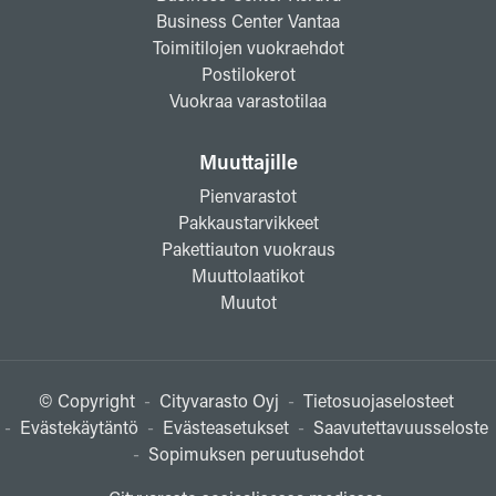
Business Center Vantaa
Toimitilojen vuokraehdot
Postilokerot
Vuokraa varastotilaa
Muuttajille
Pienvarastot
Pakkaustarvikkeet
Pakettiauton vuokraus
Muuttolaatikot
Muutot
© Copyright
-
Cityvarasto Oyj
-
Tietosuojaselosteet
-
Evästekäytäntö
-
Evästeasetukset
-
Saavutettavuusseloste
-
Sopimuksen peruutusehdot