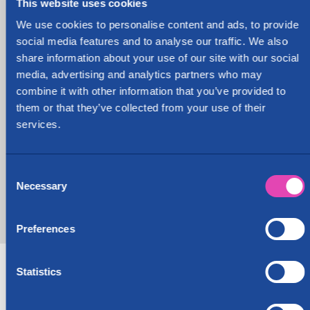
This website uses cookies
9.1.2026
We use cookies to personalise content and ads, to provide
Cityvarasto Oyj ostaa Ja-Ki Muuton
social media features and to analyse our traffic. We also
liiketoiminnan
share information about your use of our site with our social
media, advertising and analytics partners who may
Cityvarasto on ostanut Ja-Ki Muutto Oy:n
combine it with other information that you’ve provided to
muuttopalveluliiketoiminnan. Kauppa toteutetaan
liiketoimintakauppana Cityvarasto-konserniin
them or that they’ve collected from your use of their
perustettavan yhtiön nimiin ja sen myötä Ja-Ki Muuton
services.
koko liiketoiminta siirtyy uudelle yhtiölle, kalusto ja
henkilöstö mukaan lukien. Ostettu liiketoiminta
raportoidaan osana Cityvaraston liitännäispalvelut-
Consent
segmenttiä 1.1.2026 alkaen.
Necessary
Selection
Lisää uutisia
Preferences
Vuokraa varastotilaa Hyvinkään
Statistics
Cityvarastosta
Vuokraa varastotilaa Hyvinkään Cityvarastosta - Tilaa