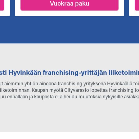
Vuokraa paku
sti Hyvinkään franchising-yrittäjän liiketoi
ut aiemmin yhtiön ainoana franchising yrityksenä Hyvinkäällä t
liiketoiminnan. Kaupan myötä Cityvarasto lopettaa franchising 
kuu ennallaan ja kaupasta ei aiheudu muutoksia nykyisille asiakkai