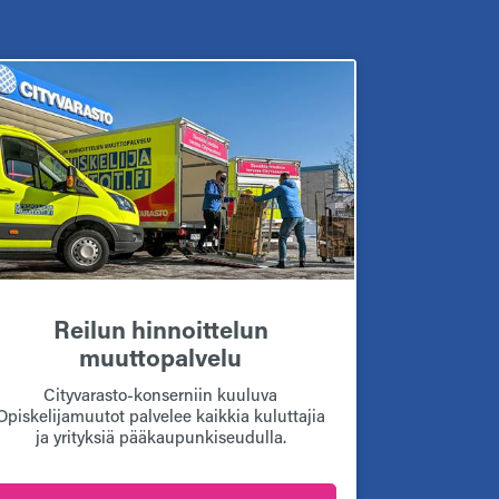
Reilun hinnoittelun
muuttopalvelu
Cityvarasto-konserniin kuuluva
Opiskelijamuutot palvelee kaikkia kuluttajia
ja yrityksiä pääkaupunkiseudulla.