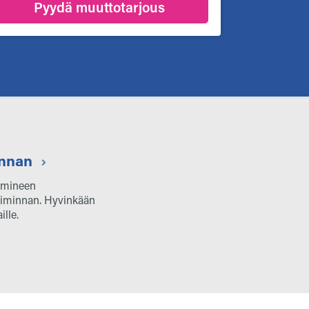
Pyydä muuttotarjous
minnan
oimineen
toiminnan. Hyvinkään
lle.