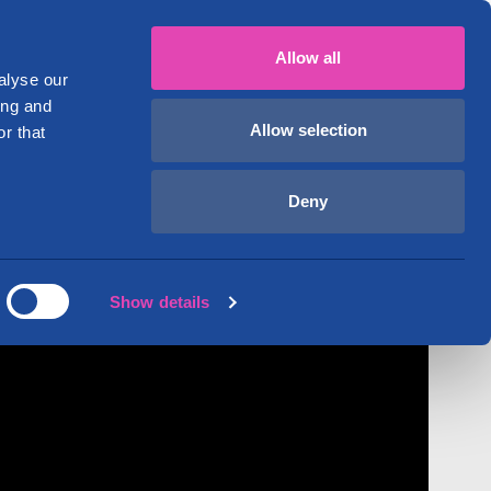
Suomi
English
029 1234 700
Oma tili
Allow all
Toimitilat
Ohjeet ja vinkit
Tietoa meistä
alyse our
ing and
Allow selection
r that
Deny
Show details