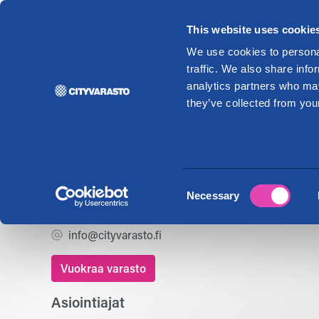
This website uses cookie
Vuo
We use cookies to personal
traffic. We also share info
analytics partners who may
they’ve collected from your
Cityvarasto
Hyvinkää Veikkar
Consent
Necessary
Helletorpankatu 39, 05840 Hyvinkää
Selection
029 123 4700
info@cityvarasto.fi
Vuokraa varasto
Asiointiajat