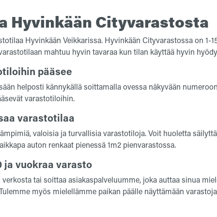
aa Hyvinkään Cityvarastosta
stotilaa Hyvinkään Veikkarissa. Hyvinkään Cityvarastossa on 1-1
 varastotilaan mahtuu hyvin tavaraa kun tilan käyttää hyvin hyödy
tiloihin pääsee
isään helposti kännykällä soittamalla ovessa näkyvään numeroo
äsevät varastotiloihin.
saa varastotilaa
mpimiä, valoisia ja turvallisia varastotiloja. Voit huoletta säilyt
 vaikkapa auton renkaat pienessä 1m2 pienvarastossa.
0 ja vuokraa varasto
n verkosta tai soittaa asiakaspalveluumme, joka auttaa sinua mie
. Tulemme myös mielellämme paikan päälle näyttämään varastoja