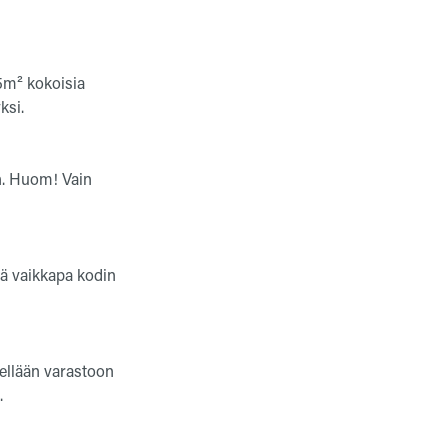
5m² kokoisia
ksi.
n. Huom! Vain
tää vaikkapa kodin
lellään varastoon
.