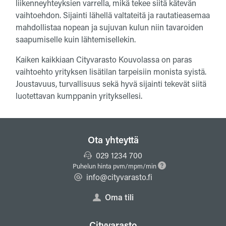
liikenneyhteyksien varrella, mikä tekee siitä kätevän
vaihtoehdon. Sijainti lähellä valtateitä ja rautatieasemaa
mahdollistaa nopean ja sujuvan kulun niin tavaroiden
saapumiselle kuin lähtemisellekin.
Kaiken kaikkiaan Cityvarasto Kouvolassa on paras
vaihtoehto yrityksen lisätilan tarpeisiin monista syistä.
Joustavuus, turvallisuus sekä hyvä sijainti tekevät siitä
luotettavan kumppanin yrityksellesi.
Ota yhteyttä
029 1234 700
Puhelun hinta pvm/mpm/min
info@cityvarasto.fi
Oma tili
Cityvarasto