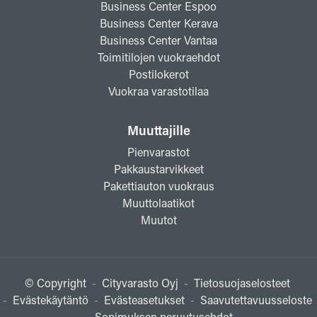
Business Center Espoo
Business Center Kerava
Business Center Vantaa
Toimitilojen vuokraehdot
Postilokerot
Vuokraa varastotilaa
Muuttajille
Pienvarastot
Pakkaustarvikkeet
Pakettiauton vuokraus
Muuttolaatikot
Muutot
© Copyright
-
Cityvarasto Oyj
-
Tietosuojaselosteet
-
Evästekäytäntö
-
Evästeasetukset
-
Saavutettavuusseloste
-
Sopimuksen peruutusehdot