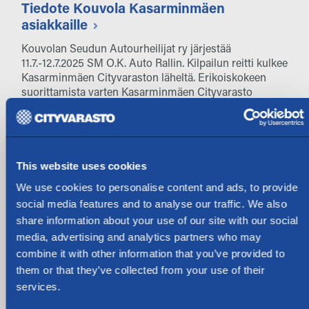
Tiedote Kouvola Kasarminmäen
asiakkaille
Kouvolan Seudun Autourheilijat ry järjestää
11.7.-12.7.2025 SM O.K. Auto Rallin. Kilpailun reitti kulkee
Kasarminmäen Cityvaraston läheltä. Erikoiskokeen
suorittamista varten Kasarminmäen Cityvarasto
suljetaan 11.7.2025 yleiseltä liikenteeltä Kouvolan
kaupungin päätöksen mukaisesti (Yleisen alueen
käyttölupa 286-2025-5).
Lisää uutisia
This website uses cookies
7.4.2022
We use cookies to personalise content and ads, to provide
social media features and to analyse our traffic. We also
Cityvaraston Kouvolan uusi toimipiste
share information about your use of our site with our social
avattiin 4.4.2022
media, advertising and analytics partners who may
Cityvarasto Oyj:n toimipiste Kouvola Kasarmimäellä
combine it with other information that you’ve provided to
avattiin 4.4.2022. Kauniiseen, suojeltuun rakennukseen
them or that they’ve collected from your use of their
remontoitiin syksyn ja talven aikana tyylikäs
services.
pienvarastohotelli. Rakennuksen kokonaispinta-ala on 1
045 neliötä ja se on rakennettu vuonna 1900 Suomen