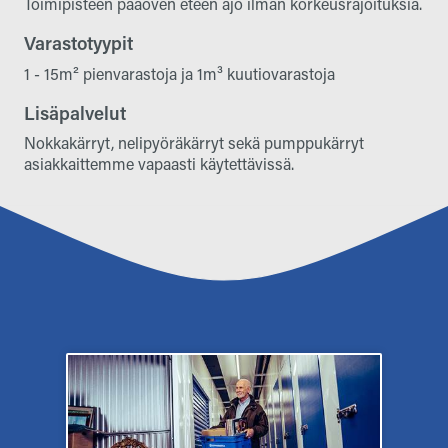
Toimipisteen pääoven eteen ajo ilman korkeusrajoituksia.
Varastotyypit
1 - 15m² pienvarastoja ja 1m³ kuutiovarastoja
Lisäpalvelut
Nokkakärryt, nelipyöräkärryt sekä pumppukärryt
asiakkaittemme vapaasti käytettävissä.