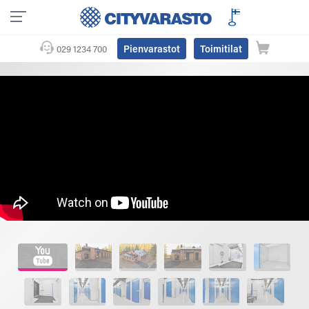
Pienvarastot
Toimitilat
029 1234 700