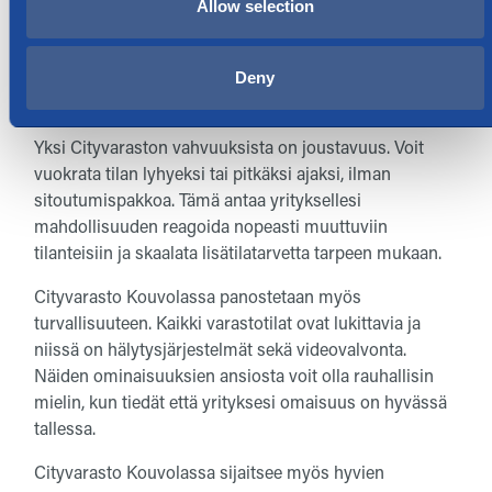
Allow selection
Valikoimista löytyy erikokoisia varastotiloja aina
pienistä säilytyslokeroista suuriin varastotiloihin asti.
Tämä mahdollistaa sen, että voit valita juuri sinun
Deny
yrityksesi tarpeisiin sopivan tilan.
Yksi Cityvaraston vahvuuksista on joustavuus. Voit
vuokrata tilan lyhyeksi tai pitkäksi ajaksi, ilman
sitoutumispakkoa. Tämä antaa yrityksellesi
mahdollisuuden reagoida nopeasti muuttuviin
tilanteisiin ja skaalata lisätilatarvetta tarpeen mukaan.
Cityvarasto Kouvolassa panostetaan myös
turvallisuuteen. Kaikki varastotilat ovat lukittavia ja
niissä on hälytysjärjestelmät sekä videovalvonta.
Näiden ominaisuuksien ansiosta voit olla rauhallisin
mielin, kun tiedät että yrityksesi omaisuus on hyvässä
tallessa.
Cityvarasto Kouvolassa sijaitsee myös hyvien