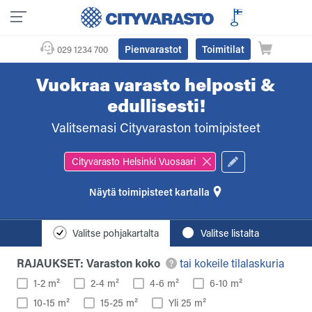
Pienvarastot
Toimitilat
029 1234 700
Vuokraa varasto helposti &
edullisesti!
Valitsemasi Cityvaraston toimipisteet
Cityvarasto Helsinki Vuosaari
toimipisteet kartalla
Valitse pohjakartalta
Valitse listalta
RAJAUKSET: Varaston koko
tai kokeile tilalaskuria
1-2 m²
2-4 m²
4-6 m²
6-10 m²
10-15 m²
15-25 m²
Yli 25 m²