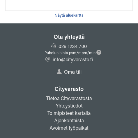
Näytä aluekartta
Ota yhteyttä
029 1234 700
Puhelun hinta pvm/mpm/min
info@cityvarasto.fi
Oma tili
Cityvarasto
Tietoa Cityvarastosta
Yhteystiedot
Toimipisteet kartalla
Ajankohtaista
Avoimet työpaikat