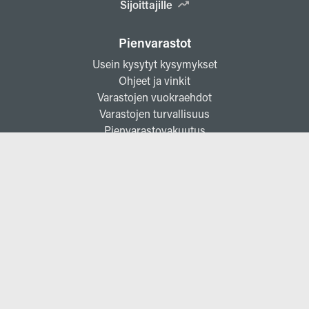
Sijoittajille
Pienvarastot
Usein kysytyt kysymykset
Ohjeet ja vinkit
Varastojen vuokraehdot
Varastojen turvallisuus
Pienvarastovakuutus
Yrityksille
Vuokraa toimitilaa
Business Center Espoo
Business Center Kerava
Business Center Vantaa
Toimitilojen vuokraehdot
Postilokerot
Vuokraa varastotilaa