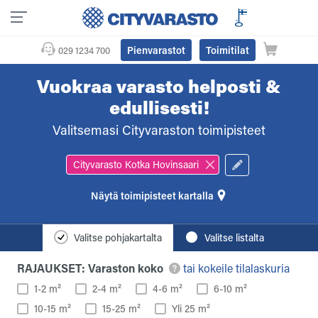
Pienvarastot
Toimitilat
029 1234 700
Vuokraa varasto helposti &
edullisesti!
Valitsemasi Cityvaraston toimipisteet
Cityvarasto Kotka Hovinsaari
toimipisteet kartalla
Valitse pohjakartalta
Valitse listalta
RAJAUKSET: Varaston koko
tai kokeile tilalaskuria
1-2 m²
2-4 m²
4-6 m²
6-10 m²
10-15 m²
15-25 m²
Yli 25 m²