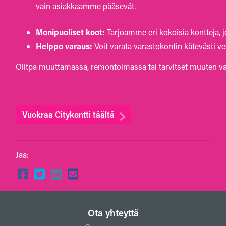
vain asiakkaamme pääsevät.
Monipuoliset
koot:
Tarjoamme eri kokoisia kontteja, jo
Helppo
varaus:
Voit varata varastokontin kätevästi v
Olitpa
muuttamassa, remontoimassa tai tarvitset muuten vain 
Vuokraa Citykontti täältä
Jaa:
Ota yhteyttä