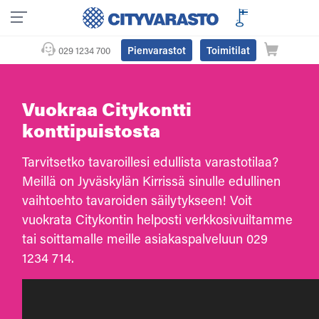
Pienvarastot
Toimitilat
029 1234 700
Vuokraa Citykontti
konttipuistosta
Tarvitsetko tavaroillesi edullista varastotilaa?
Meillä on Jyväskylän Kirrissä sinulle edullinen
vaihtoehto tavaroiden säilytykseen! Voit
vuokrata Citykontin helposti verkkosivuiltamme
tai soittamalle meille asiakaspalveluun 029
1234 714.