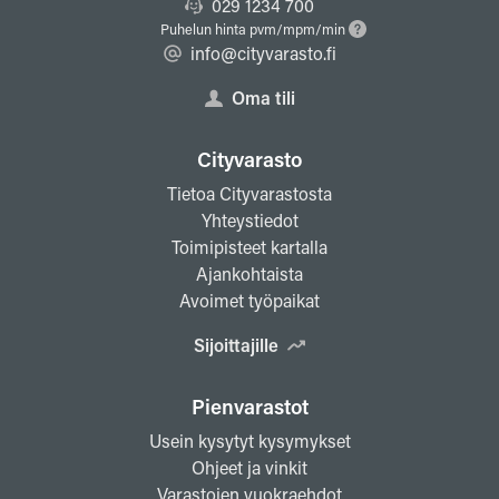
029 1234 700
Puhelun hinta pvm/mpm/min
info@cityvarasto.fi
Oma tili
Cityvarasto
Tietoa Cityvarastosta
Yhteystiedot
Toimipisteet kartalla
Ajankohtaista
Avoimet työpaikat
Sijoittajille
Pienvarastot
Usein kysytyt kysymykset
Ohjeet ja vinkit
Varastojen vuokraehdot