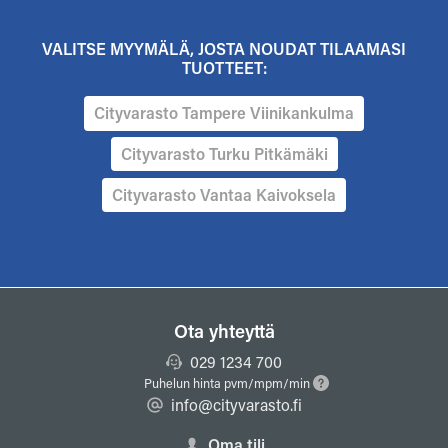
VALITSE MYYMÄLÄ, JOSTA NOUDAT TILAAMASI
TUOTTEET:
Cityvarasto Tampere Viinikankulma
Cityvarasto Turku Pitkämäki
Cityvarasto Vantaa Kaivoksela
Ota yhteyttä
029 1234 700
Puhelun hinta pvm/mpm/min
info@cityvarasto.fi
Oma tili