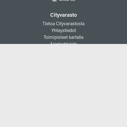
Cityvarasto
Tietoa Cityvarastosta
Yhteystiedot
Toimipisteet kartalla
Ajankohtaista
Avoimet työpaikat
Sijoittajille
Pienvarastot
Usein kysytyt kysymykset
Ohjeet ja vinkit
Varastojen vuokraehdot
Varastojen turvallisuus
Pienvarastovakuutus