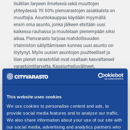
lisätilan tarpeen ilmetessä sekä muuttojen
yhteydessä. Yli 50% pienvarastojen asiakkaista on
muuttajia. Asuntokauppaa käydään myymällä
ensin oma asunto, jonka jälkeen etsitään uusi
kaikessa rauhassa ja muutetaan pienempään siksi
aikaa. Pienvarasto tarjoaa mahdollisuuden
irtaimiston säilyttämiseen kunnes uusi asunto on
löytynyt. Myös uusien asuntojen puutteelliset ja
liian pienet varastotilat ovat osaltaan kasvattaneet
varastointitarvetta. Kausiurheiluvälineet,
autonrenkaat, parveke - ja pihakalusteet sekä
monet muut tavarat säilytetään mielellään
turvallisesti pienvarastointiyrityksen tiloissa,
suojassa sään vaihteluilta ja valvottuina.
This website uses cookies
We use cookies to personalise content and ads, to
Lisätietoja :
provide social media features and to analyse our traffic.
Ville Stenroos, toimitusjohtaja
We also share information about your use of our site with
ville.stenroos@cityvarasto.fi p. 0400 206 106
our social media, advertising and analytics partners who