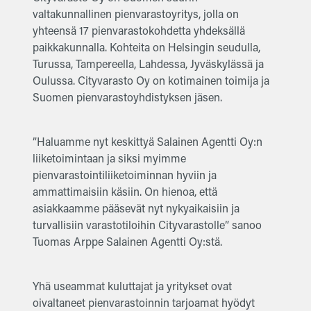
valtakunnallinen pienvarastoyritys, jolla on
yhteensä 17 pienvarastokohdetta yhdeksällä
paikkakunnalla. Kohteita on Helsingin seudulla,
Turussa, Tampereella, Lahdessa, Jyväskylässä ja
Oulussa. Cityvarasto Oy on kotimainen toimija ja
Suomen pienvarastoyhdistyksen jäsen.
”Haluamme nyt keskittyä Salainen Agentti Oy:n
liiketoimintaan ja siksi myimme
pienvarastointiliiketoiminnan hyviin ja
ammattimaisiin käsiin. On hienoa, että
asiakkaamme pääsevät nyt nykyaikaisiin ja
turvallisiin varastotiloihin Cityvarastolle” sanoo
Tuomas Arppe Salainen Agentti Oy:stä.
Yhä useammat kuluttajat ja yritykset ovat
oivaltaneet pienvarastoinnin tarjoamat hyödyt