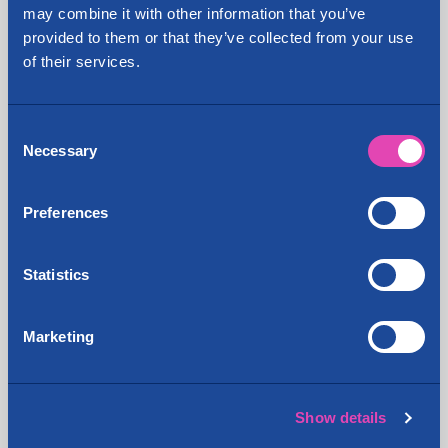
may combine it with other information that you’ve
provided to them or that they’ve collected from your use
Jaa:
of their services.
Consent
Necessary
Selection
Tuoreimmat ajankohtaiset
Lahti Keskusta, tilapäinen
4.6.2026
Preferences
liikennejärjestely.
Espoo Kivenlahti, tilapäinen
7.4.2026
Statistics
liikennejärjestely. Kulku kiinteistölle
Tiilenvalajantien kautta.
Marketing
Cityvarasto Oyj ostaa Ja-Ki Muuton
9.1.2026
liiketoiminnan
Cityvarasto Oyj on ostanut kiinteistön
5.1.2026
Show details
Kokkolasta