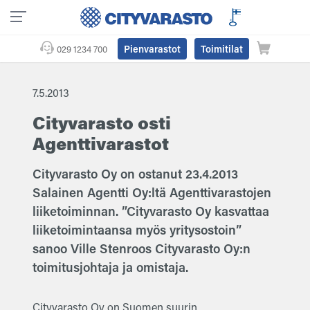
Pienvarastot
Toimitilat
029 1234 700
7.5.2013
Cityvarasto osti
Agenttivarastot
Cityvarasto Oy on ostanut 23.4.2013
Salainen Agentti Oy:ltä Agenttivarastojen
liiketoiminnan. ”Cityvarasto Oy kasvattaa
liiketoimintaansa myös yritysostoin”
sanoo Ville Stenroos Cityvarasto Oy:n
toimitusjohtaja ja omistaja.
Cityvarasto Oy on Suomen suurin