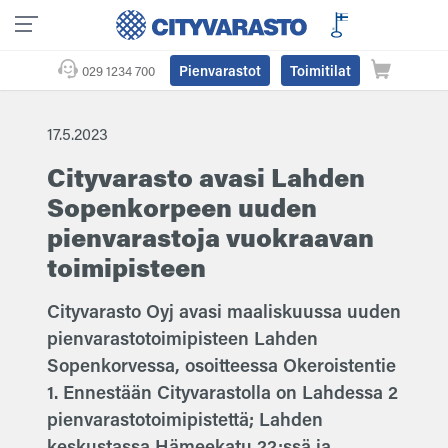
Pienvarastot
Toimitilat
029 1234 700
17.5.2023
Cityvarasto avasi Lahden
Sopenkorpeen uuden
pienvarastoja vuokraavan
toimipisteen
Cityvarasto Oyj avasi maaliskuussa uuden
pienvarastotoimipisteen Lahden
Sopenkorvessa, osoitteessa Okeroistentie
1. Ennestään Cityvarastolla on Lahdessa 2
pienvarastotoimipistettä; Lahden
keskustassa Hämeekatu 22:ssä ja