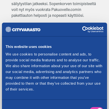
säilytystilan jatkeeksi. Sopenkorven toimipisteeltä
voit nyt myös vuokrata Pakuovelle.comin
pakettiauton helposti ja nopeasti käyttöösi.
Cityvarasto on vuonna 1999 perustettu
valtakunnallinen pienvarastoyritys. Uuden
Sopenkorven toimipisteen myötä Cityvarasto
vahvistaa asemaansa valtakunnallisesti ja
This website uses cookies
erityisesti Lahden alueella. Yhtiöllä on 60
toimipistettä isoimmissa kaupungeissa ja
We use cookies to personalise content and ads, to
kasvukeskuksissa eri puolilla Suomea: Helsinki,
provide social media features and to analyse our traffic.
Espoo, Vantaa, Oulu, Joensuu, Jyväskylä, Kotka,
We also share information about your use of our site with
Kouvola, Kuopio, Lahti, Lappeenranta, Naantali,
our social media, advertising and analytics partners who
Järvenpää, Kerava, Turku, Tampere, Seinäjoki, Salo,
may combine it with other information that you’ve
Savonlinna, Pori, Porvoo, Hämeenlinna,
provided to them or that they’ve collected from your use
Rovaniemi, Porvoo, Ylöjärvi, Vaasa ja Hyvinkää.
of their services.
Pienvarastojen vuokraamisen lisäksi yhtiö myy
asiakkailleen pakkaustarvikkeita, lähetys- ja
Consent