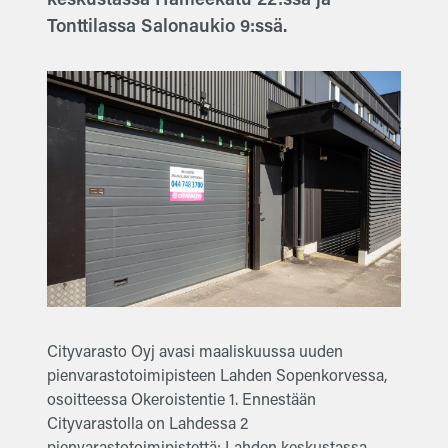
Tonttilassa Salonaukio 9:ssä.
Cityvarasto Oyj avasi maaliskuussa uuden
pienvarastotoimipisteen Lahden Sopenkorvessa,
osoitteessa Okeroistentie 1. Ennestään
Cityvarastolla on Lahdessa 2
pienvarastotoimipistettä; Lahden keskustassa