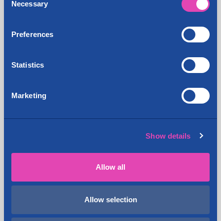
vastaanottopalveluita, pienvarastovakuutuksia
Necessary
Selection
sekä vuokraa toimitiloja sekä Business Center
toimistohuoneita ja tarjoaa osoitepalvelua.
Preferences
Cityvarasto konserniin kuuluvat lisäksi
pakettiautojen vuokrausta harjoittava
Pakuovelle.com Oy sekä pääkaupunkiseudulla
Statistics
muuttoja tekevä Suomen Opiskelijamuutot.
Marketing
Jaa:
Show details
Tuoreimmat ajankohtaiset
Allow all
Lahti Keskusta, tilapäinen
4.6.2026
liikennejärjestely.
Allow selection
Espoo Kivenlahti, tilapäinen
7.4.2026