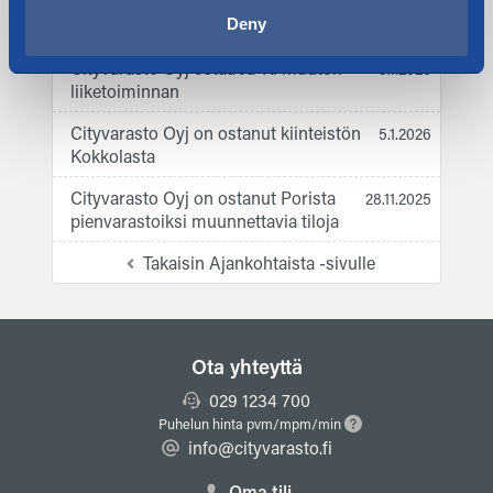
liikennejärjestely. Kulku kiinteistölle
Tiilenvalajantien kautta.
Deny
Cityvarasto Oyj ostaa Ja-Ki Muuton
9.1.2026
liiketoiminnan
Cityvarasto Oyj on ostanut kiinteistön
5.1.2026
Kokkolasta
Cityvarasto Oyj on ostanut Porista
28.11.2025
pienvarastoiksi muunnettavia tiloja
Takaisin Ajankohtaista -sivulle
Ota yhteyttä
029 1234 700
Puhelun hinta pvm/mpm/min
info@cityvarasto.fi
Oma tili