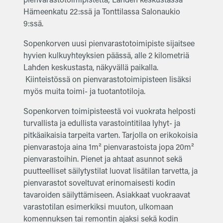
Hämeenkatu 22:ssä ja Tonttilassa Salonaukio
9:ssä.
Sopenkorven uusi pienvarastotoimipiste sijaitsee
hyvien kulkuyhteyksien päässä, alle 2 kilometriä
Lahden keskustasta, näkyvällä paikalla.
Kiinteistössä on pienvarastotoimipisteen lisäksi
myös muita toimi- ja tuotantotiloja.
Sopenkorven toimipisteestä voi vuokrata helposti
turvallista ja edullista varastointitilaa lyhyt- ja
pitkäaikaisia tarpeita varten. Tarjolla on erikokoisia
pienvarastoja aina 1m² pienvarastoista jopa 20m²
pienvarastoihin. Pienet ja ahtaat asunnot sekä
puutteelliset säilytystilat luovat lisätilan tarvetta, ja
pienvarastot soveltuvat erinomaisesti kodin
tavaroiden säilyttämiseen. Asiakkaat vuokraavat
varastotilan esimerkiksi muuton, ulkomaan
komennuksen tai remontin ajaksi sekä kodin