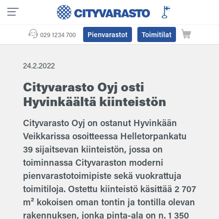
Pienvarastot
Toimitilat
029 1234 700
24.2.2022
Cityvarasto Oyj osti
Hyvinkäältä kiinteistön
Cityvarasto Oyj on ostanut Hyvinkään
Veikkarissa osoitteessa Helletorpankatu
39 sijaitsevan kiinteistön, jossa on
toiminnassa Cityvaraston moderni
pienvarastotoimipiste sekä vuokrattuja
toimitiloja. Ostettu kiinteistö käsittää 2 707
m² kokoisen oman tontin ja tontilla olevan
rakennuksen, jonka pinta-ala on n. 1 350