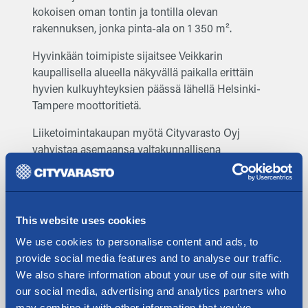
kokoisen oman tontin ja tontilla olevan
rakennuksen, jonka pinta-ala on
1 350 m².
Hyvinkään toimipiste sijaitsee Veikkarin
kaupallisella alueella näkyvällä paikalla erittäin
hyvien kulkuyhteyksien päässä lähellä Helsinki-
Tampere moottoritietä.
Liiketoimintakaupan myötä Cityvarasto Oyj
vahvistaa asemaansa valtakunnallisena
pienvarastoyrityksenä. Cityvarastolla on kaupan
jälkeen 55 toimipistettä suurimmissa
kaupungeissa ympäri Suomen: Helsinki, Espoo,
Vantaa, Oulu, Joensuu, Jyväskylä, Kotka, Kouvola,
This website uses cookies
Kuopio, Lahti, Lappeenranta, Naantali, Järvenpää,
We use cookies to personalise content and ads, to
Kerava, Turku, Tampere, Salo, Seinäjoki,
provide social media features and to analyse our traffic.
Savonlinna, Pori, Porvoo, Hämeenlinna,
We also share information about your use of our site with
Rovaniemi, Porvoo, Ylöjärvi, Vaasa ja Hyvinkää.
our social media, advertising and analytics partners who
may combine it with other information that you’ve