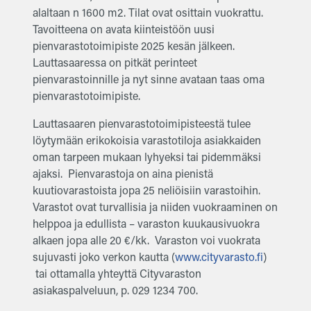
alaltaan n 1600 m2. Tilat ovat osittain vuokrattu.
Tavoitteena on avata kiinteistöön uusi
pienvarastotoimipiste 2025 kesän jälkeen.
Lauttasaaressa on pitkät perinteet
pienvarastoinnille ja nyt sinne avataan taas oma
pienvarastotoimipiste.
Lauttasaaren pienvarastotoimipisteestä tulee
löytymään erikokoisia varastotiloja asiakkaiden
oman tarpeen mukaan lyhyeksi tai pidemmäksi
ajaksi. Pienvarastoja on aina pienistä
kuutiovarastoista jopa 25 neliöisiin varastoihin.
Varastot ovat turvallisia ja niiden vuokraaminen on
helppoa ja edullista – varaston kuukausivuokra
alkaen jopa alle 20 €/kk. Varaston voi vuokrata
sujuvasti joko verkon kautta (
www.cityvarasto.fi
)
tai ottamalla yhteyttä Cityvaraston
asiakaspalveluun, p. 029 1234 700.