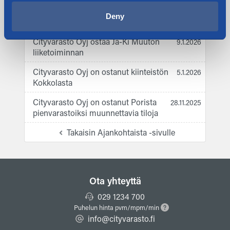
Espoo Kivenlahti, tilapäinen
7.4.2026
liikennejärjestely. Kulku kiinteistölle
Deny
Tiilenvalajantien kautta.
Cityvarasto Oyj ostaa Ja-Ki Muuton
9.1.2026
liiketoiminnan
Cityvarasto Oyj on ostanut kiinteistön
5.1.2026
Kokkolasta
Cityvarasto Oyj on ostanut Porista
28.11.2025
pienvarastoiksi muunnettavia tiloja
Takaisin Ajankohtaista -sivulle
Ota yhteyttä
029 1234 700
Puhelun hinta pvm/mpm/min
info@cityvarasto.fi