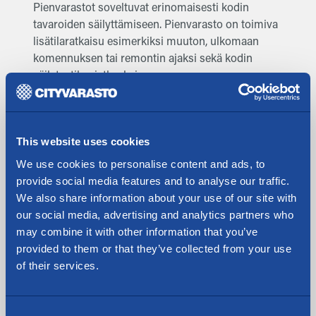
Pienvarastot soveltuvat erinomaisesti kodin
tavaroiden säilyttämiseen. Pienvarasto on toimiva
lisätilaratkaisu esimerkiksi muuton, ulkomaan
komennuksen tai remontin ajaksi sekä kodin
säilytystilan jatkeeksi.
Kiinteistökaupan myötä Cityvarasto vahvistaa
asemaansa erityisesti PK-seudulla, jossa yhtiöllä
on kaupan jälkeen 25 toimipistettä.
This website uses cookies
Valtakunnallisesti Cityvaraston
We use cookies to personalise content and ads, to
pienvarastohotelliverkostoon kuuluu 65
provide social media features and to analyse our traffic.
toimipistettä suurimmissa kaupungeissa ympäri
We also share information about your use of our site with
Suomen: Helsinki, Espoo, Vantaa, Oulu, Joensuu,
our social media, advertising and analytics partners who
Jyväskylä, Kotka, Kouvola, Kuopio, Lahti,
may combine it with other information that you’ve
Lappeenranta, Mikkeli, Naantali, Järvenpää, Kerava,
provided to them or that they’ve collected from your use
Turku, Tampere, Seinäjoki, Salo, Savonlinna, Pori,
of their services.
Porvoo, Hämeenlinna, Rovaniemi, Porvoo, Ylöjärvi,
Vaasa ja Hyvinkää. Maailmanlaajuiset trendit
kuten kaupungistuminen, asuntojen ja
Consent