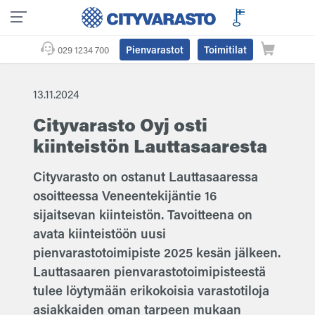
Pienvarastot
Toimitilat
029 1234 700
13.11.2024
Cityvarasto Oyj osti
kiinteistön Lauttasaaresta
Cityvarasto on ostanut Lauttasaaressa
osoitteessa Veneentekijäntie 16
sijaitsevan kiinteistön. Tavoitteena on
avata kiinteistöön uusi
pienvarastotoimipiste 2025 kesän jälkeen.
Lauttasaaren pienvarastotoimipisteestä
tulee löytymään erikokoisia varastotiloja
asiakkaiden oman tarpeen mukaan