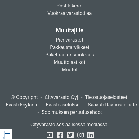
Postilokerot
Vuokraa varastotilaa
Muuttajille
Pienvarastot
Pakkaustarvikkeet
Pakettiauton vuokraus
Muuttolaatikot
Muutot
© Copyright
-
Cityvarasto Oyj
-
Tietosuojaselosteet
-
Evästekäytäntö
-
Evästeasetukset
-
Saavutettavuusseloste
-
Sopimuksen peruutusehdot
Cityvarasto sosiaalisessa mediassa