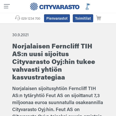
Pienvarastot
Toimitilat
029 1234 700
30.9.2021
Norjalaisen Ferncliff TIH
AS:n uusi sijoitus
Cityvarasto Oyj:hin tukee
vahvasti yhtiön
kasvustrategiaa
Norjalaisen sijoitusyhtiön Ferncliff TIH
AS:n tytäryhtiö Feut AS on sijoittanut 7,3
miljoonaa euroa suunnatulla osakeannilla
Cityvarasto Oyj:hin. Feut AS on