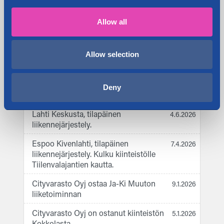
www.cityvarasto.fi.
Allow all
Jaa:
Allow selection
Deny
Tuoreimmat ajankohtaiset
Lahti Keskusta, tilapäinen
4.6.2026
liikennejärjestely.
Espoo Kivenlahti, tilapäinen
7.4.2026
liikennejärjestely. Kulku kiinteistölle
Tiilenvalajantien kautta.
Cityvarasto Oyj ostaa Ja-Ki Muuton
9.1.2026
liiketoiminnan
Cityvarasto Oyj on ostanut kiinteistön
5.1.2026
Kokkolasta