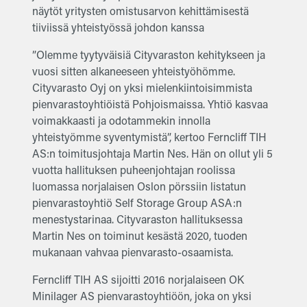
näytöt yritysten omistusarvon kehittämisestä
tiiviissä yhteistyössä johdon kanssa
”Olemme tyytyväisiä Cityvaraston kehitykseen ja
vuosi sitten alkaneeseen yhteistyöhömme.
Cityvarasto Oyj on yksi mielenkiintoisimmista
pienvarastoyhtiöistä Pohjoismaissa. Yhtiö kasvaa
voimakkaasti ja odotammekin innolla
yhteistyömme syventymistä”, kertoo Ferncliff TIH
AS:n toimitusjohtaja Martin Nes. Hän on ollut yli 5
vuotta hallituksen puheenjohtajan roolissa
luomassa norjalaisen Oslon pörssiin listatun
pienvarastoyhtiö Self Storage Group ASA:n
menestystarinaa. Cityvaraston hallituksessa
Martin Nes on toiminut kesästä 2020, tuoden
mukanaan vahvaa pienvarasto-osaamista.
Ferncliff TIH AS sijoitti 2016 norjalaiseen OK
Minilager AS pienvarastoyhtiöön, joka on yksi