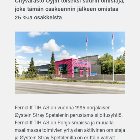
Cityvarasto Oyj:n toiseksi suurin omistaja,
joka tämän osakeannin jälkeen omistaa
25 %:a osakkeista
Ferncliff TIH AS on vuonna 1995 norjalaisen
Øystein Stray Spetalenin perustama sijoitusyhtiö.
Ferncliff TIH AS on Pohjoismaissa ja muualla
maailmassa toimivien yritysten aktiivinen omistaja
ja Øystein Stray Spetalenilla on erittäin vahvat