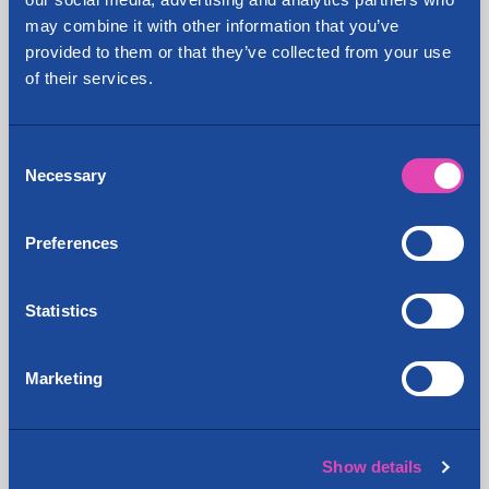
toimintaamme. Yhtiöllä on kovimmat näytöt
may combine it with other information that you’ve
pohjoismaisesta pienvarastosijoittamisesta ja uusi
provided to them or that they’ve collected from your use
sijoitus lisää yhteistyötämme ja tukee hyvin
of their services.
Cityvaraston nykyistä kasvustrategiaa”, kertoo
Cityvarasto Oyj:n toimitusjohtaja ja pääosakas
Ville Edvard Stenroos.
Consent
Necessary
Selection
Cityvarasto Oyj on Suomen suurin
valtakunnallinen pienvarastoyritys. Yhtiöllä on 51
toimipistettä suurimmissa kaupungeissa ympäri
Preferences
Suomea: Helsinki, Espoo, Vantaa, Oulu, Jyväskylä,
Kotka, Kouvola, Kuopio, Lahti, Naantali, Järvenpää,
Statistics
Kerava, Turku, Tampere, Seinäjoki, Pori,
Hämeenlinna, Rovaniemi, Porvoo, Ylöjärvi, Vaasa,
Lappeenranta, Joensuu ja Hyvinkää. Tytäryhtiönsä
Marketing
PakuOvelle.com:in kautta yhtiö tarjoaa
asiakkailleen myös pakettiauton ja
muuttolaatikoiden vuokrausta, lisätietoja
Show details
palveluista www.pakuovelle.com ja