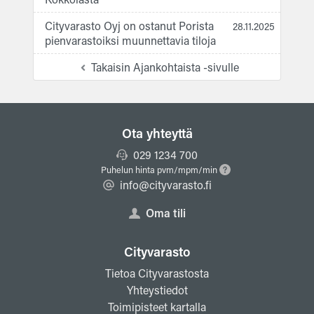
Cityvarasto Oyj on ostanut Porista
28.11.2025
pienvarastoiksi muunnettavia tiloja
Takaisin Ajankohtaista -sivulle
Ota yhteyttä
029 1234 700
Puhelun hinta pvm/mpm/min
info@cityvarasto.fi
Oma tili
Cityvarasto
Tietoa Cityvarastosta
Yhteystiedot
Toimipisteet kartalla