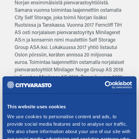
Norjan ensimmäisistä pienvarastoyhtiöistä.
Samana vuonna toimintaa laajennettiin ostamalla
City Self Storage, joka toimii Norjan lisäksi
Ruotsissa ja Tanskassa. Vuonna 2017 Ferncliff TIH
AS osti norjalaisen pienvarastoyritys Minilageret
AS:n ja konsernin nimi muutettiin Self Storage
Group ASA:ksi. Lokakuussa 2017 yhtiö listautui
Oslon pörssiin, keräten annissa 20 miljoonaa
euroa. Toimintaa laajennettiin ostamalla norjalaiset
pienvarastoyhtiöt Minilager Norge Group AS 2018
ja Eurobox Minilager AS 2019. Tammikuussa 2020
Ferncliff TIH AS myi omistuksensa Self Storage
Group ASA:stä yhdysvaltalaiselle Centerbridge
Partners L.P:lle, jolloin Self Storage Group ASA:n
liikevaihto oli noin 24 milj. euroa ja yhtiöllä oli 113
This website uses cookies
toimipistettä. Yhtiön markkina-arvo oli tuolloin
We use cookies to personalise content and ads, to
noin 240 milj. euroa.
provide social media features and to analyse our traffic.
We also share information about your use of our site with
”Ferncliff on tuonut uusia näkökulmia
our social media, advertising and analytics partners who