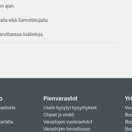
ön ajan.
alla eikä Samottikujalla.
ittaessa lisätietoja.
o
Pienvarastot
Yri
rastosta
Usein kysytyt kysymykset
Vuo
Ohjeet ja vinkit
Bus
artalla
Varastojen vuokraehdot
Bus
Varastojen turvallisuus
Bus