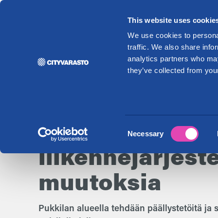
This website uses cookie
Vuo
We use cookies to personal
traffic. We also share info
analytics partners who may
they’ve collected from your
29.10.2024
Pukkilan asem
rakentaminen |
Consent
Necessary
Selection
liikennejärjest
muutoksia
Pukkilan alueella tehdään päällystetöitä ja s