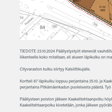
TIEDOTE 23.10.2024 Päällystystyöt etenevät vauhdilla j
liikenteelle koko mitaltaan, eli alueen läpikulku on ma
Cityvaraston kulku siirtyy Kalsiittikujalle.
Kortteli 87 läpikulku loppuu perjantaina 25.10. ja Ka
perjantaina Pitkämäenkadun puoleisesta päästä. Työ 
Päällysteen poiston jälkeen Kaakelitehtaanpolku höyl
Kaakelitehtaanpolku kivetetään, jonka jälkeen pyörätie