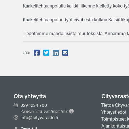
Kaakelitehtaanpolulla kaikki liikenne kielletty koko ty
Kaakelitehtaanpolun työt eivät estä kulkua Kalsiittikuj
Tiedotamme mahdollisista muutoksista. Annamme tarv
Jaa:
Ota yhteyttä
Cityvarast
029 1234 700
Tietoa Cityva
Puhelun hinta pvm/mpm/min
Yhteystiedot
info@cityvarasto.fi
Toimipisteet k
Ajankohtaista
Oma tili