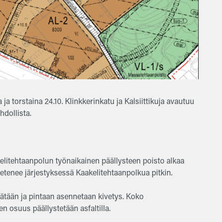
a torstaina 24.10. Klinkkerinkatu ja Kalsiittikuja avautuu
hdollista.
akelitehtaanpolun työnaikainen päällysteen poisto alkaa
etenee järjestyksessä Kaakelitehtaanpolkua pitkin.
ätään ja pintaan asennetaan kivetys. Koko
n osuus päällystetään asfaltilla.