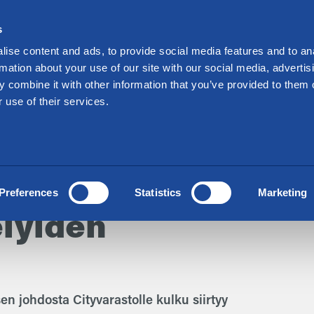
Sijoittajille
s
kraa varastotilaa
Tarjoukset
Toimipisteet
ise content and ads, to provide social media features and to an
rmation about your use of our site with our social media, advertis
 combine it with other information that you’ve provided to them o
 use of their services.
akaava-alueen
Preferences
Statistics
Marketing
elyiden
en johdosta Cityvarastolle kulku siirtyy