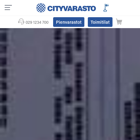
Pienvarastot
Toimitilat
029 1234 700