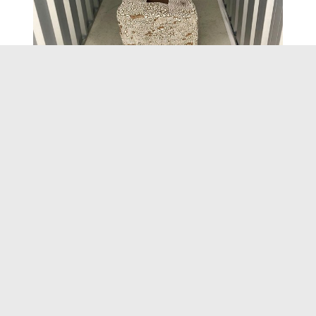
Aura Latva-Sompin teos on nimeltään
Muutoslaatikko. Kyseessä on pahvilaatikko, joka
on tehty lasitetusta keramiikasta. Teos sopi
erityisen hyvin varastorakennuksen tunnelmaan.
Valtaosa pienvarastojen vuokraajista ovatkin
muuttajia ja muutama vuokralainen vierailikin
omalla varastollaan muuttokuorman kanssa
näyttelyn aikana.
STORAGE – taidenäyttely oli