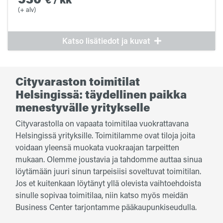
(+ alv)
Katso lisätiedot ja kuvat
Cityvaraston toimitilat
Helsingissä: täydellinen paikka
menestyvälle yritykselle
Cityvarastolla on vapaata toimitilaa vuokrattavana
Helsingissä yrityksille. Toimitilamme ovat tiloja joita
voidaan yleensä muokata vuokraajan tarpeitten
mukaan. Olemme joustavia ja tahdomme auttaa sinua
löytämään juuri sinun tarpeisiisi soveltuvat toimitilan.
Jos et kuitenkaan löytänyt yllä olevista vaihtoehdoista
sinulle sopivaa toimitilaa, niin katso myös meidän
Business Center tarjontamme pääkaupunkiseudulla.