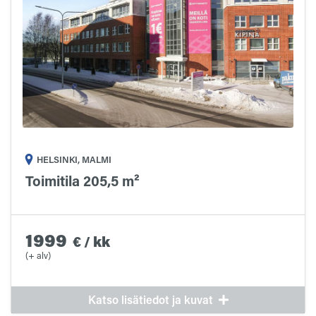
HELSINKI, MALMI
Toimitila 205,5 m²
1999
€
/
kk
(+ alv)
Katso lisätiedot ja kuvat