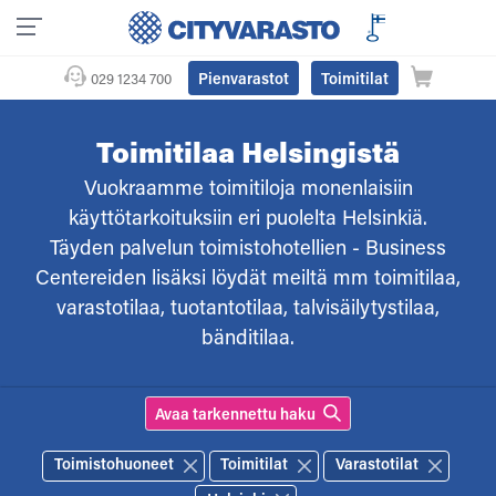
Pienvarastot
Toimitilat
029 1234 700
Toimitilaa Helsingistä
Vuokraamme toimitiloja monenlaisiin
käyttötarkoituksiin eri puolelta Helsinkiä.
Täyden palvelun toimistohotellien - Business
Centereiden lisäksi löydät meiltä mm toimitilaa,
varastotilaa, tuotantotilaa, talvisäilytystilaa,
bänditilaa.
tarkennettu haku
Toimistohuoneet
Toimitilat
Varastotilat