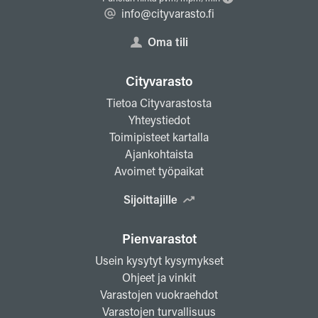
info@cityvarasto.fi
Oma tili
Cityvarasto
Tietoa Cityvarastosta
Yhteystiedot
Toimipisteet kartalla
Ajankohtaista
Avoimet työpaikat
Sijoittajille
Pienvarastot
Usein kysytyt kysymykset
Ohjeet ja vinkit
Varastojen vuokraehdot
Varastojen turvallisuus