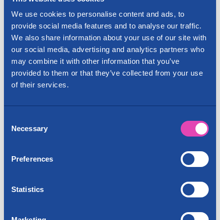
(+ alv)
We use cookies to personalise content and ads, to
provide social media features and to analyse our traffic.
We also share information about your use of our site with
Katso lisätiedot ja kuvat
our social media, advertising and analytics partners who
may combine it with other information that you’ve
provided to them or that they’ve collected from your use
of their services.
Consent
Necessary
Selection
HELSINKI, ROIHUPELTO
Preferences
Varastotila 7,5 m²
Statistics
110
€
/
kk
Marketing