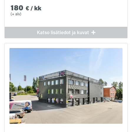
180
€
/
kk
(+ alv)
Katso lisätiedot ja kuvat