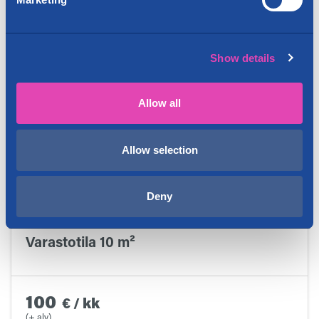
(+ alv)
Katso lisätiedot ja kuvat
Show details
Allow all
Allow selection
Deny
HELSINKI, ROIHUPELTO
Varastotila 10 m²
100
€
/
kk
(+ alv)