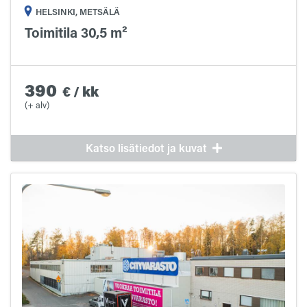
HELSINKI, METSÄLÄ
Toimitila 30,5 m²
390
€
/
kk
(+ alv)
Katso lisätiedot ja kuvat