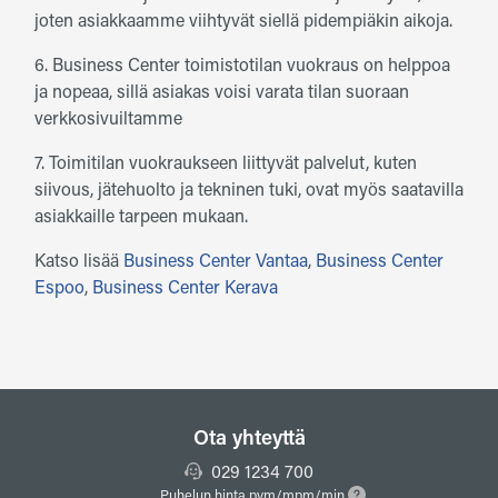
joten asiakkaamme viihtyvät siellä pidempiäkin aikoja.
6. Business Center toimistotilan vuokraus on helppoa
ja nopeaa, sillä asiakas voisi varata tilan suoraan
verkkosivuiltamme
7. Toimitilan vuokraukseen liittyvät palvelut, kuten
siivous, jätehuolto ja tekninen tuki, ovat myös saatavilla
asiakkaille tarpeen mukaan.
Katso lisää
Business Center Vantaa
,
Business Center
Espoo
,
Business Center Kerava
Ota yhteyttä
029 1234 700
Puhelun hinta pvm/mpm/min