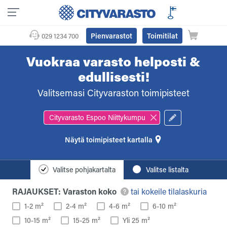
Pienvarastot
Toimitilat
029 1234 700
Vuokraa varasto helposti &
edullisesti!
Valitsemasi Cityvaraston toimipisteet
Cityvarasto Espoo Niittykumpu
toimipisteet kartalla
Valitse pohjakartalta
Valitse listalta
RAJAUKSET: Varaston koko
tai kokeile tilalaskuria
1-2 m²
2-4 m²
4-6 m²
6-10 m²
10-15 m²
15-25 m²
Yli 25 m²