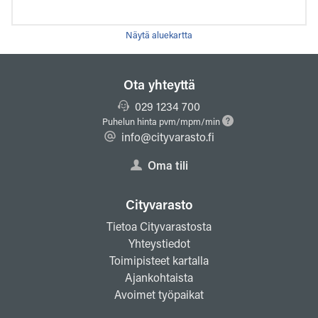
Näytä aluekartta
Ota yhteyttä
029 1234 700
Puhelun hinta pvm/mpm/min
info@cityvarasto.fi
Oma tili
Cityvarasto
Tietoa Cityvarastosta
Yhteystiedot
Toimipisteet kartalla
Ajankohtaista
Avoimet työpaikat