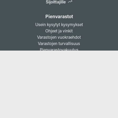
Sijoittajille
Pienvarastot
Usein kysytyt kysymykset
Ohjeet ja vinkit
Varastojen vuokraehdot
Varastojen turvallisuus
Pienvarastovakuutus
Yrityksille
Vuokraa toimitilaa
Business Center Espoo
Business Center Kerava
Business Center Vantaa
Toimitilojen vuokraehdot
Postilokerot
Vuokraa varastotilaa