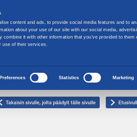
Sijoittajille
s
kraa varastotilaa
Tarjoukset
Toimipisteet
ise content and ads, to provide social media features and to an
rmation about your use of our site with our social media, advertis
 combine it with other information that you’ve provided to them o
 use of their services.
Oops! Virhe sivulla
Preferences
Statistics
Marketing
ritä uudestaan, jos virhe toistuu, ota yhteyttä asiakaspalveluumm
Takaisin sivulle, jolta päädyit tälle sivulle
Etusivul