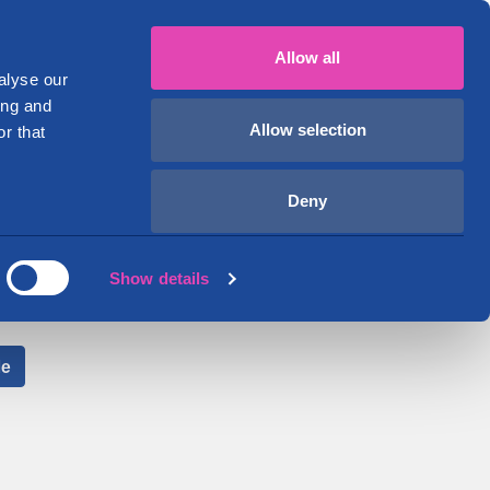
Suomi
English
029 1234 700
Oma tili
Allow all
Toimitilat
Ohjeet ja vinkit
Tietoa meistä
alyse our
ing and
Allow selection
r that
Deny
Show details
e!
le