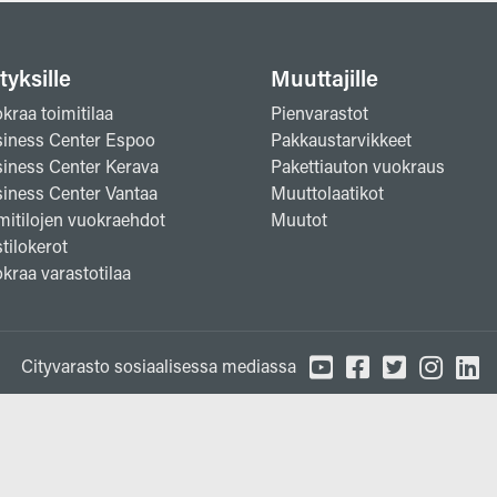
tyksille
Muuttajille
kraa toimitilaa
Pienvarastot
iness Center Espoo
Pakkaustarvikkeet
iness Center Kerava
Pakettiauton vuokraus
iness Center Vantaa
Muuttolaatikot
mitilojen vuokraehdot
Muutot
tilokerot
kraa varastotilaa
Cityvarasto sosiaalisessa mediassa