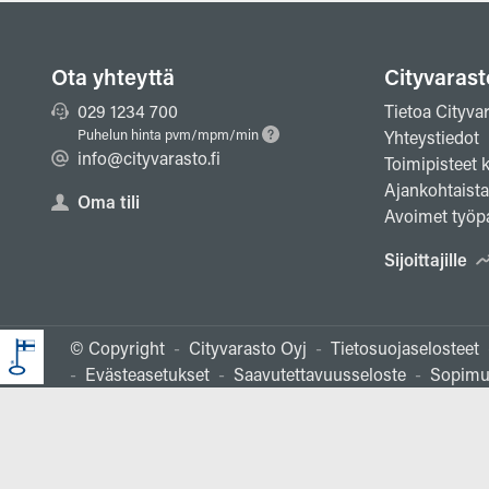
Ota yhteyttä
Cityvarast
029 1234 700
Tietoa Cityva
Puhelun hinta pvm/mpm/min
Yhteystiedot
info@cityvarasto.fi
Toimipisteet k
Ajankohtaista
Oma tili
Avoimet työpa
Sijoittajille
© Copyright
-
Cityvarasto Oyj
-
Tietosuojaselosteet
-
Evästeasetukset
-
Saavutettavuusseloste
-
Sopimu