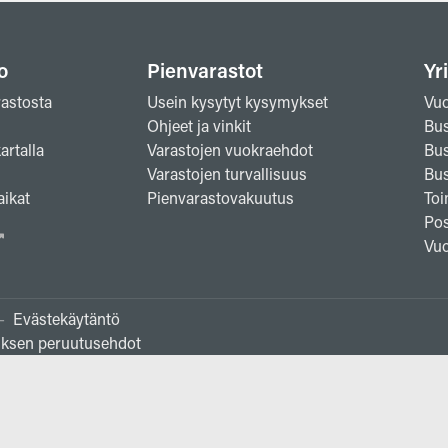
o
Pienvarastot
Yri
rastosta
Usein kysytyt kysymykset
Vuo
Ohjeet ja vinkit
Bus
artalla
Varastojen vuokraehdot
Bus
Varastojen turvallisuus
Bus
ikat
Pienvarastovakuutus
Toi
Pos
Vuo
-
Evästekäytäntö
ksen peruutusehdot